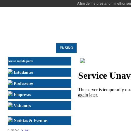
A fim de lhe prestar um melhor se
INÍCIO
DEPARTAMENTO
ENSINO
INVESTIGAÇÃO
PESSOAS
FORMAÇÃO ESPECIAL
Acesso rápido para:
Estudantes
Professores
Empresas
Visitantes
Notícias & Eventos
1 de 57
>
>>