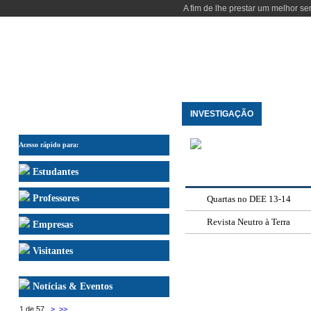
A fim de lhe prestar um melhor se
INÍCIO
DEPARTAMENTO
ENSINO
INVESTIGAÇÃO
PESSOAS
DIVULGAÇÃO
Acesso rápido para:
Estudantes
Professores
Quartas no DEE 13-14
Revista Neutro à Terra
Empresas
Visitantes
Notícias & Eventos
1 de 57
>
>>