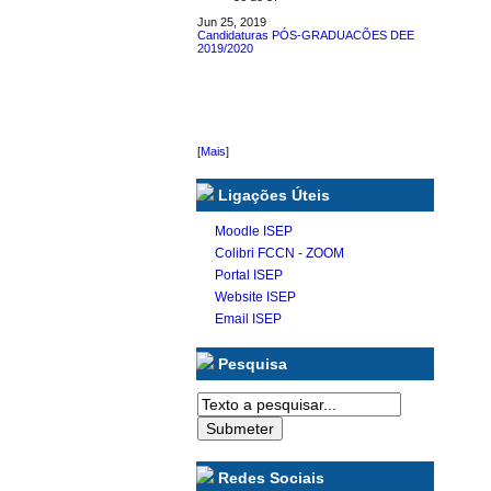
Jun 25, 2019
Candidaturas PÓS-GRADUACÕES DEE
2019/2020
[
Mais
]
Ligações Úteis
Moodle ISEP
Colibri FCCN - ZOOM
Portal ISEP
Website ISEP
Email ISEP
Pesquisa
Redes Sociais