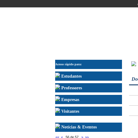
INÍCIO
DEPARTAMENTO
ENSINO
IN
Acesso rápido para:
Estudantes
Do
Professores
Empresas
Visitantes
Notícias & Eventos
<<
<
56 de 57
>
>>