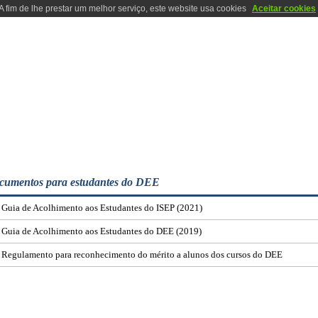
A fim de lhe prestar um melhor serviço, este website usa cookies
Aceitar cookies
VESTIGAÇÃO
PESSOAS
SERVIÇOS
NAVEGAÇÃO RÁPIDA PARA ESTUDANTES : DOCUMENTOS ÚTEIS
cumentos para estudantes do DEE
Guia de Acolhimento aos Estudantes do ISEP (2021)
Guia de Acolhimento aos Estudantes do DEE (2019)
Regulamento para reconhecimento do mérito a alunos dos cursos do DEE