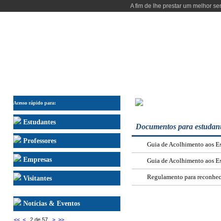
A fim de lhe prestar um melhor se
INÍCIO
DEPARTAMENTO
ENSINO
INVESTIGAÇÃO
PESSOAS
NAVEGAÇÃO RÁPIDA P
Acesso rápido para:
Estudantes
Documentos para estuda
Professores
Guia de Acolhimento aos E
Empresas
Guia de Acolhimento aos E
Regulamento para reconhec
Visitantes
Notícias & Eventos
<<
<
2 de 57
>
>>